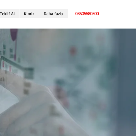
Teklif Al
Kimiz
Daha fazla
08505580800